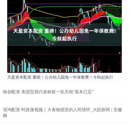
天盈资本配资 重磅！公办幼儿园免一年保教费！今秋起执行
铭创配资 美国贸易代表称新一轮关税“基本已定”
瑶鸿配资 时政微视频丨大食物观里的人民情怀_大皖新闻 | 安徽
网