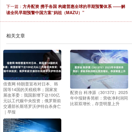
下一篇：
方舟配资 携手各国 构建普惠全球的早期预警体系 ——解
读全民早期预警中国方案“妈祖（MAZU）”
相关文章
倍查网 特朗普宣布对日本、韩
国等14国的关税税率；国家发
配资台 科净源（301372）2025
展改革委：我国新增下达100亿
年中报财务简析：营收净利润同
元以工代赈中央投资；俄罗斯前
比双双增长，存货明显上升
交通部长斯塔罗沃伊特自杀身亡
｜早报