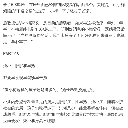
长了6.8厘米，在班里面已经排到比较高的后面几个。关键是，让小梅
烦恼的“不速之客”也走了，小梅一下子轻松了好多。
施教授告诉小梅家长，从目前的趋势看，如果再这样治疗一年到一年
半，小梅就能长到1.6米以上了。听到好消息的小梅父母，既感激又后
悔不已：“当年没听您的话，我们太后悔了！还好现在还来得及，也算
是亡羊补牢了！”
PART.03
矮小、肥胖和早熟
都要早发现早就诊早干预
“像小梅这样的孩子还是挺多的。”施长春教授如是说。
小儿内分泌专科最常见的病人是肥胖症、性早熟、矮小症。随着经济
社会的发展，孩子们吃得多了，消耗又少，能量蓄积在体内，便会变
成超重、肥胖及早熟。肥胖和早熟都会导致骨龄增大过快，最终结果
反而会发生矮小和身高不理想。