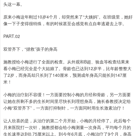
头这一幕。
原来小梅这年刚过10岁4个月，却突然来了“大姨妈”。在班级里，她好
像一下子变得很特殊，有的时候甚至会感觉有点自卑逃避去上学。
PART.02
双管齐下，“拯救”孩子的身高
施教授给小梅进行了全面的检查。从外观和B超、验血等检查结果来
看小梅已经完全是个大姑娘了。骨龄也已达到12岁半，比年龄整整大
了2岁，而身高却只长到了140厘米，预测成年身高只能长到147厘
米！
小梅的治疗刻不容缓！一方面要控制小梅的月经和骨龄，另一方面要
让她在所剩不多的生长时间里尽快长到理想身高，施长春教授决定给
小梅“双管齐下”，一方面打抑制针，一方面同时用生长激素治疗！
让人欣喜的是，从治疗的第二个月开始，小梅的月经停了。此后每个
月来医院打一次针，施教授都会给小梅测量一次身高，平均每个月的
生长速率达到0.75厘米以上。到今年6月底，小梅治疗了9个月，身高