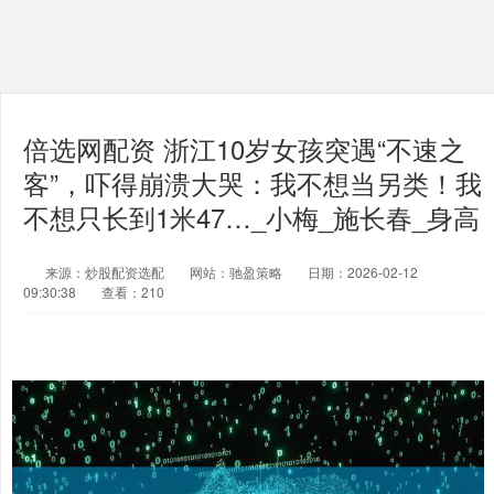
倍选网配资 浙江10岁女孩突遇“不速之
客”，吓得崩溃大哭：我不想当另类！我
不想只长到1米47…_小梅_施长春_身高
来源：炒股配资选配
网站：驰盈策略
日期：2026-02-12
09:30:38
查看：210