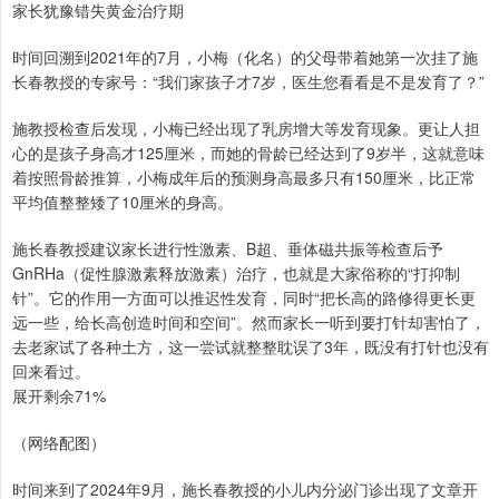
家长犹豫错失黄金治疗期
时间回溯到2021年的7月，小梅（化名）的父母带着她第一次挂了施
长春教授的专家号：“我们家孩子才7岁，医生您看看是不是发育了？”
施教授检查后发现，小梅已经出现了乳房增大等发育现象。更让人担
心的是孩子身高才125厘米，而她的骨龄已经达到了9岁半，这就意味
着按照骨龄推算，小梅成年后的预测身高最多只有150厘米，比正常
平均值整整矮了10厘米的身高。
施长春教授建议家长进行性激素、B超、垂体磁共振等检查后予
GnRHa（促性腺激素释放激素）治疗，也就是大家俗称的“打抑制
针”。它的作用一方面可以推迟性发育，同时“把长高的路修得更长更
远一些，给长高创造时间和空间”。然而家长一听到要打针却害怕了，
去老家试了各种土方，这一尝试就整整耽误了3年，既没有打针也没有
回来看过。
展开剩余71%
（网络配图）
时间来到了2024年9月，施长春教授的小儿内分泌门诊出现了文章开