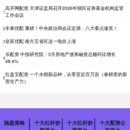
高开网配资 天津证监局召开2026年辖区证券基金机构监管
1
工作会议
丰泰优配 重磅！中央政治局会议定调，八大看点速览！
2
垒富优配 南方五省区这一电价上涨
3
乐配资 中指研究院：3月房地产债券融资总额环比增长
4
48.4%
红盘宝配资 一个水稻新品种，从零至近百万亩（春耕里的新
5
质生产力）
驰盈策略
十大杠杆炒
十大杠杆炒
十大配资公