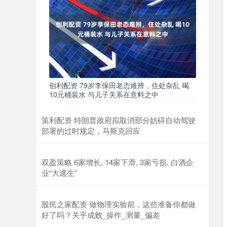
创利配资 79岁李保田老态难辨，住处杂乱 喝
10元桶装水 与儿子关系在意料之中
策利配资 特朗普政府拟取消部分妨碍自动驾驶
部署的过时规定，马斯克回应
双盈策略 6家增长, 14家下滑, 3家亏损, 白酒企
业“大逃生”
股民之家配资 做物理实验前，这些准备你都做
好了吗？关乎成败_操作_测量_偏差