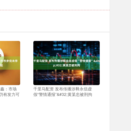
淼鑫：市场
千里马配资 发布传播涉释永信虚
仍有发力可
假“警情通报”&#32;黄某忠被刑拘