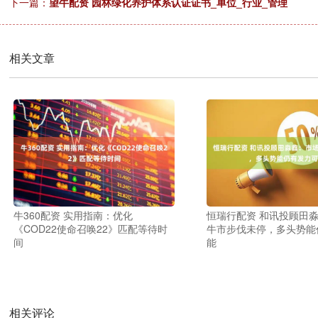
下一篇：
望牛配资 园林绿化养护体系认证证书_单位_行业_管理
相关文章
牛360配资 实用指南：优化
恒瑞行配资 和讯投顾田
《COD22使命召唤22》匹配等待时
牛市步伐未停，多头势能
间
能
相关评论