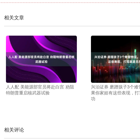
相关文章
人人配 美能源部官员将赴白宫 劝阻
兴泊证券 磨蹭孩子3个难
特朗普重启核武器试验
果你家娃有这些表现，打
功
相关评论