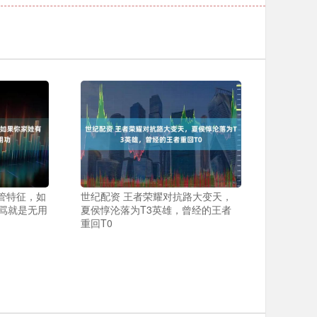
管特征，如
世纪配资 王者荣耀对抗路大变天，
骂就是无用
夏侯惇沦落为T3英雄，曾经的王者
重回T0