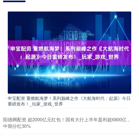
申宝配资 重燃航海梦！系列巅峰之作《大航海时代：起源》今日
重磅发布！_玩家_游戏_世界
阳德网配资 超2000亿元红包！国有大行上半年盈利超6800亿，
中期分红30%