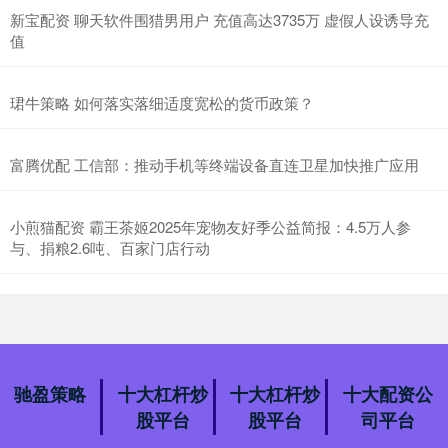
新宝配资 聊天软件围猎男用户 充值高达3735万 虚假人设诱导充
值
珺牛策略 如何落实落细适度宽松的货币政策？
富腾优配 工信部：推动手机等终端设备直连卫星加快推广应用
小煎猫配资 霸王茶姬2025年宠物友好季公益简报：4.5万人参
与、捐粮2.6吨、百家门店行动
驰盈策略
十大杠杆炒
十大杠杆炒
十大配资公
股平台
股平台
司平台