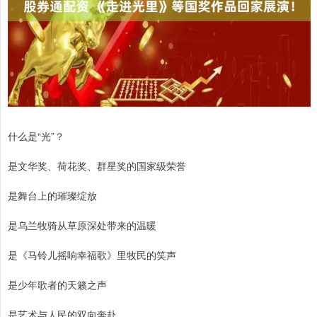
什么是“光”？
是文华奖、荷花奖、群星奖的国家级荣誉
是舞台上的璀璨绽放
是乌兰牧骑从草原深处带来的温暖
是《马铃儿摇响幸福歌》里牧民的笑声
是少年歌者的天籁之声
是艺术与人民的双向奔赴