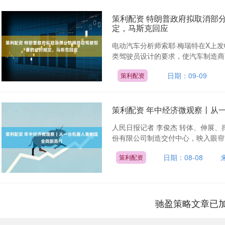
策利配资 特朗普政府拟取消部
定，马斯克回应
电动汽车分析师索耶·梅瑞特在X上
类驾驶员设计的要求，使汽车制造商更容
日期：09-09
策利配资
策利配资 年中经济微观察丨从
人民日报记者 李俊杰 转体、伸展
份有限公司制造交付中心，映入眼帘的
日期：08-08
策利配资
驰盈策略文章已