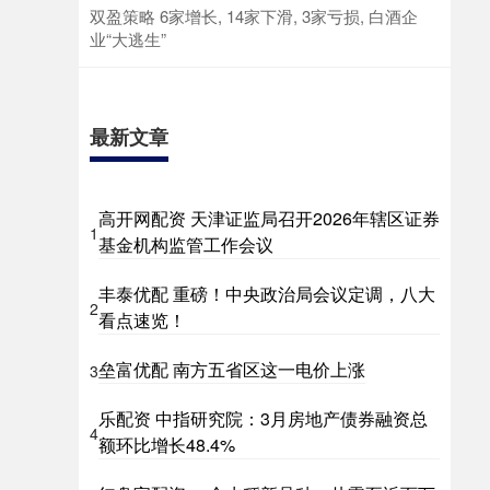
双盈策略 6家增长, 14家下滑, 3家亏损, 白酒企
业“大逃生”
最新文章
高开网配资 天津证监局召开2026年辖区证券
1
基金机构监管工作会议
丰泰优配 重磅！中央政治局会议定调，八大
2
看点速览！
垒富优配 南方五省区这一电价上涨
3
乐配资 中指研究院：3月房地产债券融资总
4
额环比增长48.4%