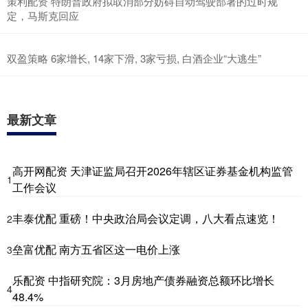
策利配资 特朗普政府拟取消部分妨碍自动驾驶部署的过时规
定，马斯克回应
双盈策略 6家增长, 14家下滑, 3家亏损, 白酒企业“大逃生”
最新文章
高开网配资 天津证监局召开2026年辖区证券基金机构监管
1
工作会议
丰泰优配 重磅！中央政治局会议定调，八大看点速览！
2
垒富优配 南方五省区这一电价上涨
3
乐配资 中指研究院：3月房地产债券融资总额环比增长
4
48.4%