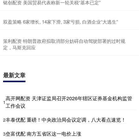
铭创配资 美国贸易代表称新一轮关税“基本已定”
双盈策略 6家增长, 14家下滑, 3家亏损, 白酒企业“大逃生”
策利配资 特朗普政府拟取消部分妨碍自动驾驶部署的过时规
定，马斯克回应
最新文章
高开网配资 天津证监局召开2026年辖区证券基金机构监管
1
工作会议
丰泰优配 重磅！中央政治局会议定调，八大看点速览！
2
垒富优配 南方五省区这一电价上涨
3