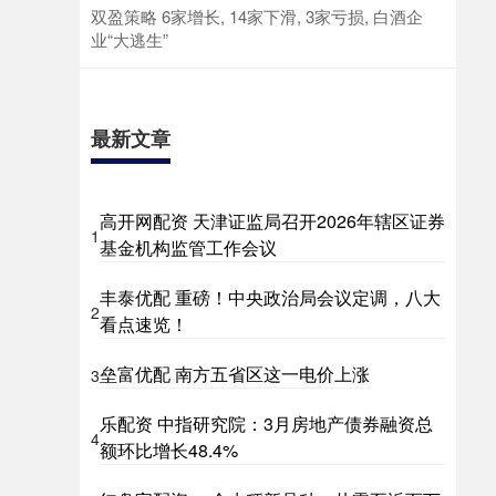
双盈策略 6家增长, 14家下滑, 3家亏损, 白酒企
业“大逃生”
最新文章
高开网配资 天津证监局召开2026年辖区证券
1
基金机构监管工作会议
丰泰优配 重磅！中央政治局会议定调，八大
2
看点速览！
垒富优配 南方五省区这一电价上涨
3
乐配资 中指研究院：3月房地产债券融资总
4
额环比增长48.4%