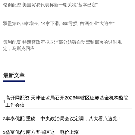
铭创配资 美国贸易代表称新一轮关税“基本已定”
双盈策略 6家增长, 14家下滑, 3家亏损, 白酒企业“大逃生”
策利配资 特朗普政府拟取消部分妨碍自动驾驶部署的过时规
定，马斯克回应
最新文章
高开网配资 天津证监局召开2026年辖区证券基金机构监管
1
工作会议
丰泰优配 重磅！中央政治局会议定调，八大看点速览！
2
垒富优配 南方五省区这一电价上涨
3