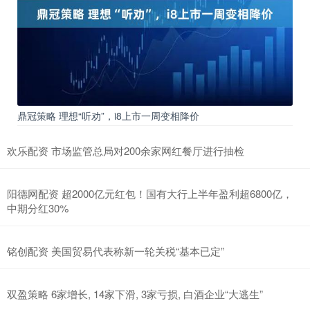
鼎冠策略 理想“听劝”，i8上市一周变相降价
欢乐配资 市场监管总局对200余家网红餐厅进行抽检
阳德网配资 超2000亿元红包！国有大行上半年盈利超6800亿，
中期分红30%
铭创配资 美国贸易代表称新一轮关税“基本已定”
双盈策略 6家增长, 14家下滑, 3家亏损, 白酒企业“大逃生”