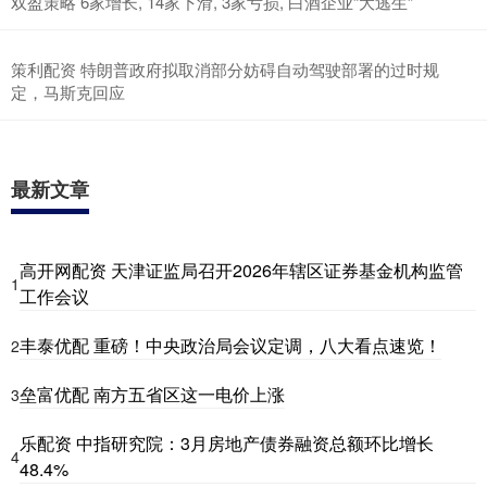
双盈策略 6家增长, 14家下滑, 3家亏损, 白酒企业“大逃生”
策利配资 特朗普政府拟取消部分妨碍自动驾驶部署的过时规
定，马斯克回应
最新文章
高开网配资 天津证监局召开2026年辖区证券基金机构监管
1
工作会议
丰泰优配 重磅！中央政治局会议定调，八大看点速览！
2
垒富优配 南方五省区这一电价上涨
3
乐配资 中指研究院：3月房地产债券融资总额环比增长
4
48.4%